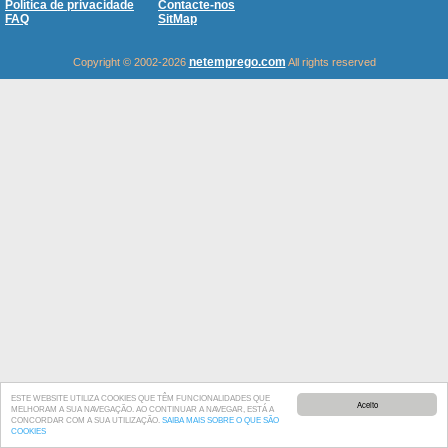
Política de privacidade
Contacte-nos
FAQ
SitMap
netemprego.com
Copyright © 2002-2026
All rights reserved
ESTE WEBSITE UTILIZA COOKIES QUE TÊM FUNCIONALIDADES QUE
Aceito
MELHORAM A SUA NAVEGAÇÃO. AO CONTINUAR A NAVEGAR, ESTÁ A
CONCORDAR COM A SUA UTILIZAÇÃO.
SAIBA MAIS SOBRE O QUE SÃO
COOKIES