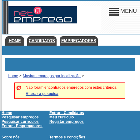
MENU
HOME
CANDIDATOS
EMPREGADORES
Home
>
Mostrar empregos por localização
>
Não foram encontrados empregos com estes critérios.
Alterar a pesquisa
.
Home
Entrar - Candidatos
Pesquisar empregos
Meu currículo
Pesquisar currículos
Registar empregos
Entrar - Empregadores
Sobre nós
Termos e condições