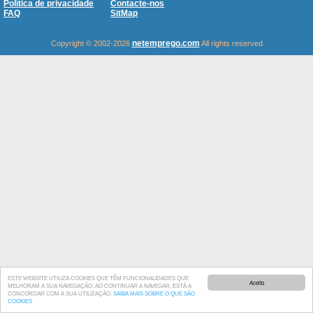
Política de privacidade
Contacte-nos
FAQ
SitMap
netemprego.com
Copyright © 2002-2026
All rights reserved
ESTE WEBSITE UTILIZA COOKIES QUE TÊM FUNCIONALIDADES QUE
Aceito
MELHORAM A SUA NAVEGAÇÃO. AO CONTINUAR A NAVEGAR, ESTÁ A
CONCORDAR COM A SUA UTILIZAÇÃO.
SAIBA MAIS SOBRE O QUE SÃO
COOKIES