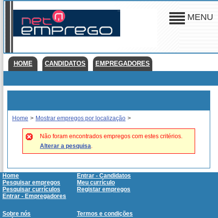
MENU
HOME
CANDIDATOS
EMPREGADORES
Home
>
Mostrar empregos por localização
>
Não foram encontrados empregos com estes critérios.
Alterar a pesquisa
.
Home
Entrar - Candidatos
Pesquisar empregos
Meu currículo
Pesquisar currículos
Registar empregos
Entrar - Empregadores
Sobre nós
Termos e condições