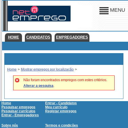
MENU
HOME
CANDIDATOS
EMPREGADORES
Home
>
Mostrar empregos por localização
>
Não foram encontrados empregos com estes critérios.
Alterar a pesquisa
.
Home
Entrar - Candidatos
Pesquisar empregos
Meu currículo
Pesquisar currículos
Registar empregos
Entrar - Empregadores
Sobre nós
Termos e condições