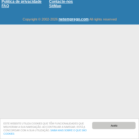
Política de privacidade
Contacte-nos
FAQ
SitMap
netemprego.com
Copyright © 2002-2026
All rights reserved
ESTE WEBSITE UTILIZA COOKIES QUE TÊM FUNCIONALIDADES QUE
Aceito
MELHORAM A SUA NAVEGAÇÃO. AO CONTINUAR A NAVEGAR, ESTÁ A
CONCORDAR COM A SUA UTILIZAÇÃO.
SAIBA MAIS SOBRE O QUE SÃO
COOKIES