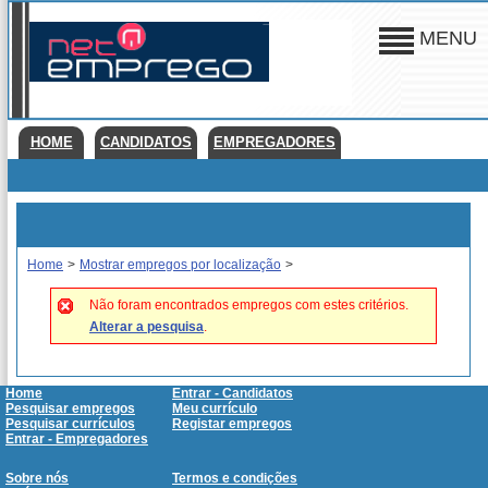
MENU
HOME
CANDIDATOS
EMPREGADORES
Home
>
Mostrar empregos por localização
>
Não foram encontrados empregos com estes critérios.
Alterar a pesquisa
.
Home
Entrar - Candidatos
Pesquisar empregos
Meu currículo
Pesquisar currículos
Registar empregos
Entrar - Empregadores
Sobre nós
Termos e condições