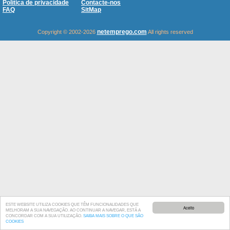
Política de privacidade
Contacte-nos
FAQ
SitMap
netemprego.com
Copyright © 2002-2026
All rights reserved
ESTE WEBSITE UTILIZA COOKIES QUE TÊM FUNCIONALIDADES QUE
Aceito
MELHORAM A SUA NAVEGAÇÃO. AO CONTINUAR A NAVEGAR, ESTÁ A
CONCORDAR COM A SUA UTILIZAÇÃO.
SAIBA MAIS SOBRE O QUE SÃO
COOKIES