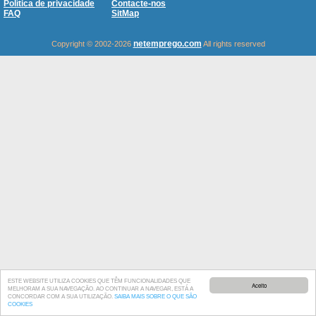
Política de privacidade
Contacte-nos
FAQ
SitMap
netemprego.com
Copyright © 2002-2026
All rights reserved
ESTE WEBSITE UTILIZA COOKIES QUE TÊM FUNCIONALIDADES QUE
Aceito
MELHORAM A SUA NAVEGAÇÃO. AO CONTINUAR A NAVEGAR, ESTÁ A
CONCORDAR COM A SUA UTILIZAÇÃO.
SAIBA MAIS SOBRE O QUE SÃO
COOKIES