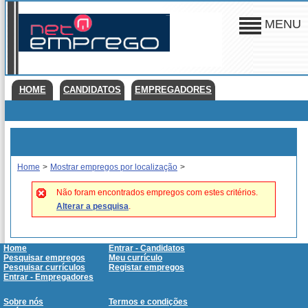
MENU
HOME
CANDIDATOS
EMPREGADORES
Home
>
Mostrar empregos por localização
>
Não foram encontrados empregos com estes critérios.
Alterar a pesquisa
.
Home
Entrar - Candidatos
Pesquisar empregos
Meu currículo
Pesquisar currículos
Registar empregos
Entrar - Empregadores
Sobre nós
Termos e condições