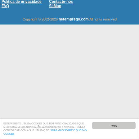
Política de privacidade
Contacte-nos
FAQ
SitMap
netemprego.com
Copyright © 2002-2026
All rights reserved
ESTE WEBSITE UTILIZA COOKIES QUE TÊM FUNCIONALIDADES QUE
Aceito
MELHORAM A SUA NAVEGAÇÃO. AO CONTINUAR A NAVEGAR, ESTÁ A
CONCORDAR COM A SUA UTILIZAÇÃO.
SAIBA MAIS SOBRE O QUE SÃO
COOKIES