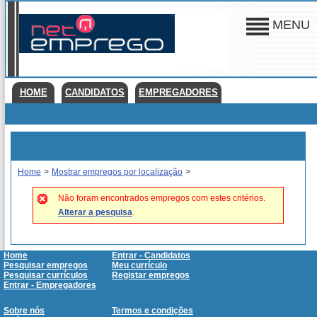
MENU
HOME
CANDIDATOS
EMPREGADORES
Home
>
Mostrar empregos por localização
>
Não foram encontrados empregos com estes critérios.
Alterar a pesquisa
.
Home
Entrar - Candidatos
Pesquisar empregos
Meu currículo
Pesquisar currículos
Registar empregos
Entrar - Empregadores
Sobre nós
Termos e condições