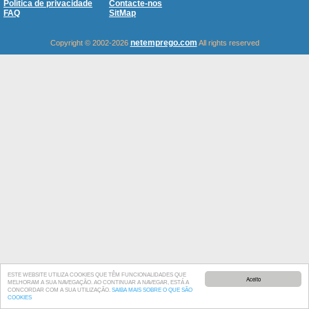
Política de privacidade
Contacte-nos
FAQ
SitMap
netemprego.com
Copyright © 2002-2026
All rights reserved
ESTE WEBSITE UTILIZA COOKIES QUE TÊM FUNCIONALIDADES QUE
Aceito
MELHORAM A SUA NAVEGAÇÃO. AO CONTINUAR A NAVEGAR, ESTÁ A
CONCORDAR COM A SUA UTILIZAÇÃO.
SAIBA MAIS SOBRE O QUE SÃO
COOKIES