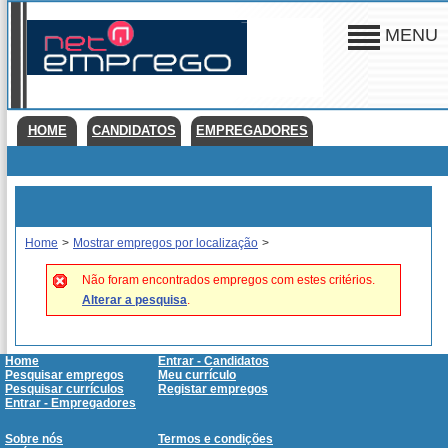
MENU
HOME
CANDIDATOS
EMPREGADORES
Home
>
Mostrar empregos por localização
>
Não foram encontrados empregos com estes critérios.
Alterar a pesquisa
.
Home
Entrar - Candidatos
Pesquisar empregos
Meu currículo
Pesquisar currículos
Registar empregos
Entrar - Empregadores
Sobre nós
Termos e condições