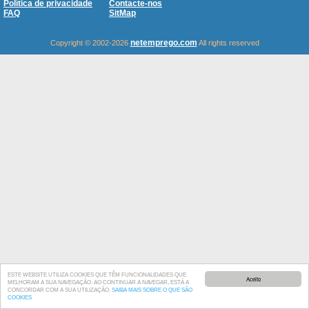
Política de privacidade
Contacte-nos
FAQ
SitMap
netemprego.com
Copyright © 2002-2026
All rights reserved
ESTE WEBSITE UTILIZA COOKIES QUE TÊM FUNCIONALIDADES QUE
Aceito
MELHORAM A SUA NAVEGAÇÃO. AO CONTINUAR A NAVEGAR, ESTÁ A
CONCORDAR COM A SUA UTILIZAÇÃO.
SAIBA MAIS SOBRE O QUE SÃO
COOKIES