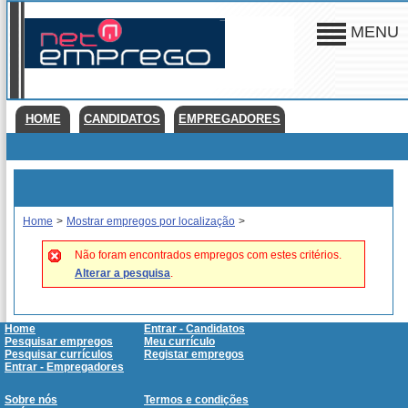
MENU
HOME
CANDIDATOS
EMPREGADORES
Home
>
Mostrar empregos por localização
>
Não foram encontrados empregos com estes critérios.
Alterar a pesquisa
.
Home
Entrar - Candidatos
Pesquisar empregos
Meu currículo
Pesquisar currículos
Registar empregos
Entrar - Empregadores
Sobre nós
Termos e condições