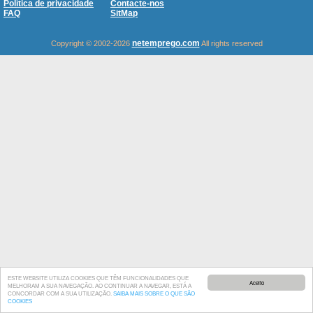
Política de privacidade
Contacte-nos
FAQ
SitMap
netemprego.com
Copyright © 2002-2026
All rights reserved
ESTE WEBSITE UTILIZA COOKIES QUE TÊM FUNCIONALIDADES QUE
Aceito
MELHORAM A SUA NAVEGAÇÃO. AO CONTINUAR A NAVEGAR, ESTÁ A
CONCORDAR COM A SUA UTILIZAÇÃO.
SAIBA MAIS SOBRE O QUE SÃO
COOKIES