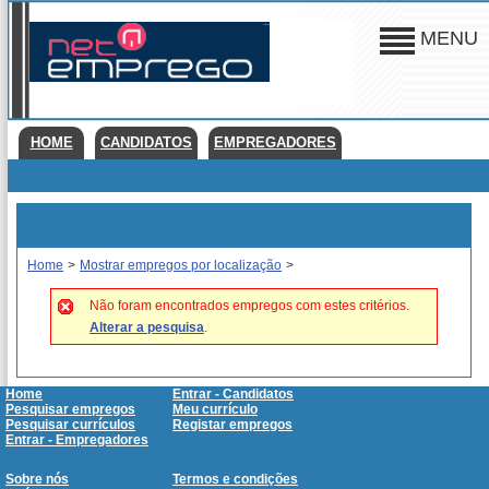
MENU
HOME
CANDIDATOS
EMPREGADORES
Home
>
Mostrar empregos por localização
>
Não foram encontrados empregos com estes critérios.
Alterar a pesquisa
.
Home
Entrar - Candidatos
Pesquisar empregos
Meu currículo
Pesquisar currículos
Registar empregos
Entrar - Empregadores
Sobre nós
Termos e condições