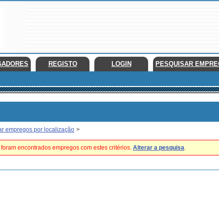
GADORES
REGISTO
LOGIN
PESQUISAR EMPR
ar empregos por localização
>
foram encontrados empregos com estes critérios.
Alterar a pesquisa
.