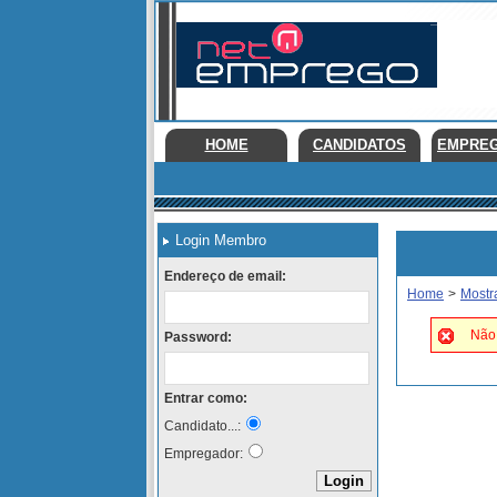
HOME
CANDIDATOS
EMPRE
Login Membro
Endereço de email:
Home
>
Mostr
Não 
Password:
Entrar como:
Candidato...:
Empregador: