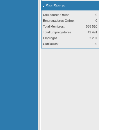
Site Status
Utilizadores Online:
0
Empregadores Online:
0
Total Membros:
568 510
Total Empregadores:
42 491
Empregos:
2 297
Currículos:
0