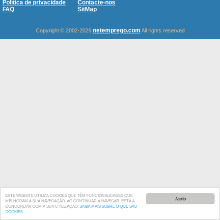
Política de privacidade
Contacte-nos
FAQ
SitMap
netemprego.com
Copyright © 2002-2026
All rights reserved
ESTE WEBSITE UTILIZA COOKIES QUE TÊM FUNCIONALIDADES QUE
Aceito
MELHORAM A SUA NAVEGAÇÃO. AO CONTINUAR A NAVEGAR, ESTÁ A
CONCORDAR COM A SUA UTILIZAÇÃO.
SAIBA MAIS SOBRE O QUE SÃO
COOKIES