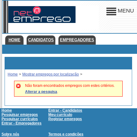
MENU
HOME
CANDIDATOS
EMPREGADORES
Home
>
Mostrar empregos por localização
>
Não foram encontrados empregos com estes critérios.
Alterar a pesquisa
.
Home
Entrar - Candidatos
Pesquisar empregos
Meu currículo
Pesquisar currículos
Registar empregos
Entrar - Empregadores
Sobre nós
Termos e condições