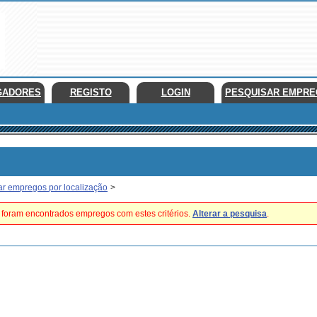
GADORES
REGISTO
LOGIN
PESQUISAR EMPR
ar empregos por localização
>
foram encontrados empregos com estes critérios.
Alterar a pesquisa
.