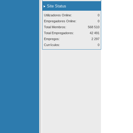
Site Status
Utilizadores Online:
0
Empregadores Online:
0
Total Membros:
568 510
Total Empregadores:
42 491
Empregos:
2 297
Currículos:
0