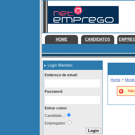
HOME
CANDIDATOS
EMPRE
Login Membro
Endereço de email:
Home
>
Mostr
Não 
Password:
Entrar como:
Candidato...:
Empregador: