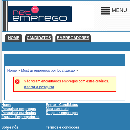
MENU
HOME
CANDIDATOS
EMPREGADORES
Home
>
Mostrar empregos por localização
>
Não foram encontrados empregos com estes critérios.
Alterar a pesquisa
.
Home
Entrar - Candidatos
Pesquisar empregos
Meu currículo
Pesquisar currículos
Registar empregos
Entrar - Empregadores
Sobre nós
Termos e condições