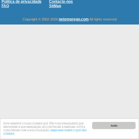
Política de privacidade
Contacte-nos
FAQ
SitMap
netemprego.com
Copyright © 2002-2026
All rights reserved
ESTE WEBSITE UTILIZA COOKIES QUE TÊM FUNCIONALIDADES QUE
Aceito
MELHORAM A SUA NAVEGAÇÃO. AO CONTINUAR A NAVEGAR, ESTÁ A
CONCORDAR COM A SUA UTILIZAÇÃO.
SAIBA MAIS SOBRE O QUE SÃO
COOKIES