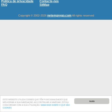
Política de privacidade
Contacte-nos
FAQ
SitMap
netemprego.com
Copyright © 2002-2026
All rights reserved
ESTE WEBSITE UTILIZA COOKIES QUE TÊM FUNCIONALIDADES QUE
Aceito
MELHORAM A SUA NAVEGAÇÃO. AO CONTINUAR A NAVEGAR, ESTÁ A
CONCORDAR COM A SUA UTILIZAÇÃO.
SAIBA MAIS SOBRE O QUE SÃO
COOKIES