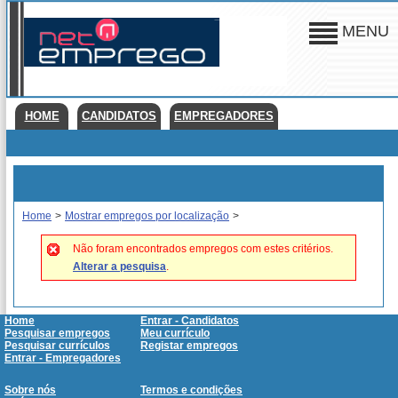
MENU
HOME
CANDIDATOS
EMPREGADORES
Home
>
Mostrar empregos por localização
>
Não foram encontrados empregos com estes critérios.
Alterar a pesquisa
.
Home
Entrar - Candidatos
Pesquisar empregos
Meu currículo
Pesquisar currículos
Registar empregos
Entrar - Empregadores
Sobre nós
Termos e condições