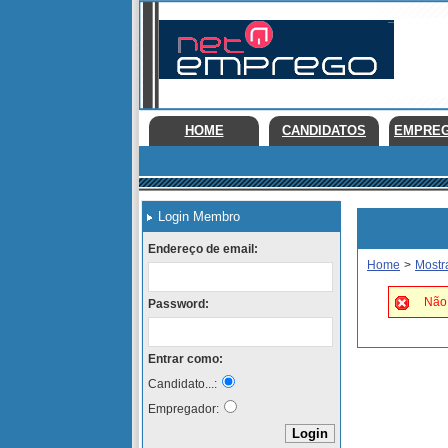
HOME
CANDIDATOS
EMPRE
Login Membro
Endereço de email:
Home
>
Mostr
Não 
Password:
Entrar como:
Candidato...:
Empregador: