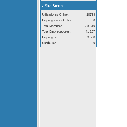
Site Status
Utilizadores Online:
10723
Empregadores Online:
0
Total Membros:
568 510
Total Empregadores:
41 267
Empregos:
3 538
Currículos:
0