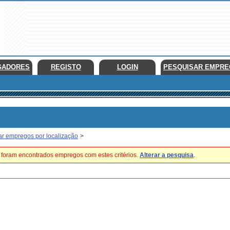
GADORES
REGISTO
LOGIN
PESQUISAR EMPR
ar empregos por localização
>
foram encontrados empregos com estes critérios.
Alterar a pesquisa
.