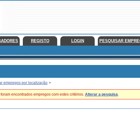
GADORES
REGISTO
LOGIN
PESQUISAR EMPR
ar empregos por localização
>
foram encontrados empregos com estes critérios.
Alterar a pesquisa
.