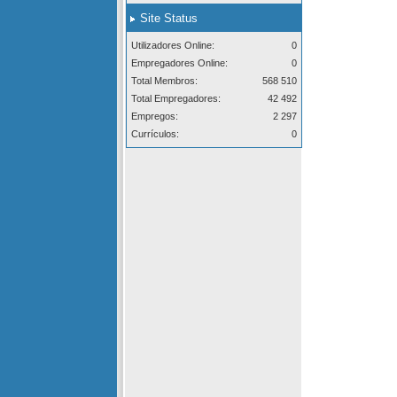
Site Status
Utilizadores Online:
0
Empregadores Online:
0
Total Membros:
568 510
Total Empregadores:
42 492
Empregos:
2 297
Currículos:
0