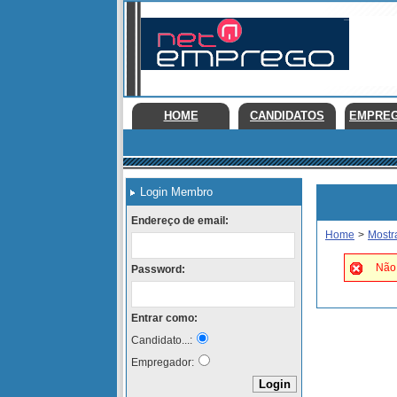
HOME
CANDIDATOS
EMPRE
Login Membro
Endereço de email:
Home
>
Mostr
Não 
Password:
Entrar como:
Candidato...:
Empregador: