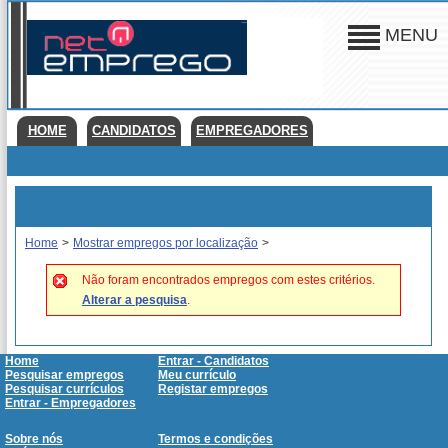
MENU
HOME
CANDIDATOS
EMPREGADORES
Home
>
Mostrar empregos por localização
>
Não foram encontrados empregos com estes critérios.
Alterar a pesquisa
.
Home
Entrar - Candidatos
Pesquisar empregos
Meu currículo
Pesquisar currículos
Registar empregos
Entrar - Empregadores
Sobre nós
Termos e condições