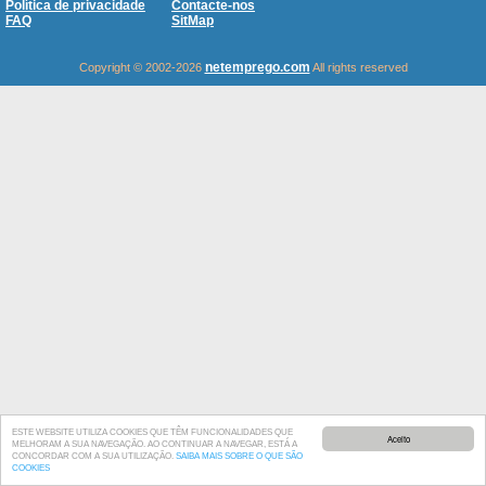
Política de privacidade
Contacte-nos
FAQ
SitMap
netemprego.com
Copyright © 2002-2026
All rights reserved
ESTE WEBSITE UTILIZA COOKIES QUE TÊM FUNCIONALIDADES QUE
Aceito
MELHORAM A SUA NAVEGAÇÃO. AO CONTINUAR A NAVEGAR, ESTÁ A
CONCORDAR COM A SUA UTILIZAÇÃO.
SAIBA MAIS SOBRE O QUE SÃO
COOKIES