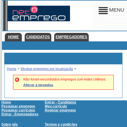
MENU
HOME
CANDIDATOS
EMPREGADORES
Home
>
Mostrar empregos por localização
>
Não foram encontrados empregos com estes critérios.
Alterar a pesquisa
.
Home
Entrar - Candidatos
Pesquisar empregos
Meu currículo
Pesquisar currículos
Registar empregos
Entrar - Empregadores
Sobre nós
Termos e condições