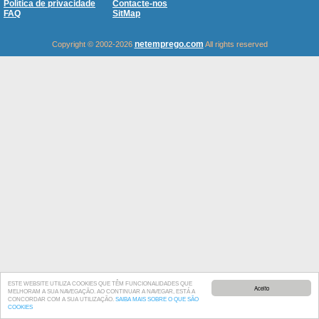
Política de privacidade
Contacte-nos
FAQ
SitMap
netemprego.com
Copyright © 2002-2026
All rights reserved
ESTE WEBSITE UTILIZA COOKIES QUE TÊM FUNCIONALIDADES QUE
Aceito
MELHORAM A SUA NAVEGAÇÃO. AO CONTINUAR A NAVEGAR, ESTÁ A
CONCORDAR COM A SUA UTILIZAÇÃO.
SAIBA MAIS SOBRE O QUE SÃO
COOKIES