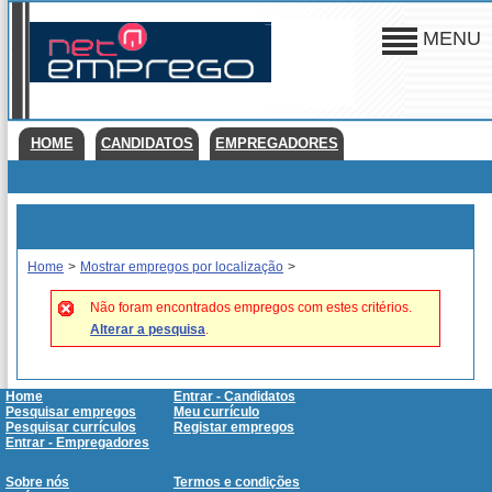
MENU
HOME
CANDIDATOS
EMPREGADORES
Home
>
Mostrar empregos por localização
>
Não foram encontrados empregos com estes critérios.
Alterar a pesquisa
.
Home
Entrar - Candidatos
Pesquisar empregos
Meu currículo
Pesquisar currículos
Registar empregos
Entrar - Empregadores
Sobre nós
Termos e condições