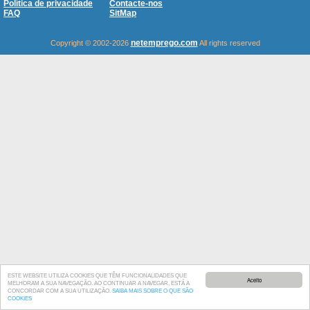
Política de privacidade
Contacte-nos
FAQ
SitMap
netemprego.com
Copyright © 2002-2026
All rights reserved
ESTE WEBSITE UTILIZA COOKIES QUE TÊM FUNCIONALIDADES QUE
Aceito
MELHORAM A SUA NAVEGAÇÃO. AO CONTINUAR A NAVEGAR, ESTÁ A
CONCORDAR COM A SUA UTILIZAÇÃO.
SAIBA MAIS SOBRE O QUE SÃO
COOKIES