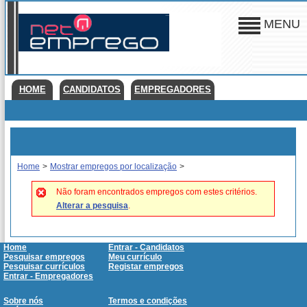
MENU
HOME
CANDIDATOS
EMPREGADORES
Home
>
Mostrar empregos por localização
>
Não foram encontrados empregos com estes critérios.
Alterar a pesquisa
.
Home
Entrar - Candidatos
Pesquisar empregos
Meu currículo
Pesquisar currículos
Registar empregos
Entrar - Empregadores
Sobre nós
Termos e condições