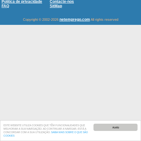
Política de privacidade
Contacte-nos
FAQ
SitMap
netemprego.com
Copyright © 2002-2026
All rights reserved
ESTE WEBSITE UTILIZA COOKIES QUE TÊM FUNCIONALIDADES QUE
Aceito
MELHORAM A SUA NAVEGAÇÃO. AO CONTINUAR A NAVEGAR, ESTÁ A
CONCORDAR COM A SUA UTILIZAÇÃO.
SAIBA MAIS SOBRE O QUE SÃO
COOKIES