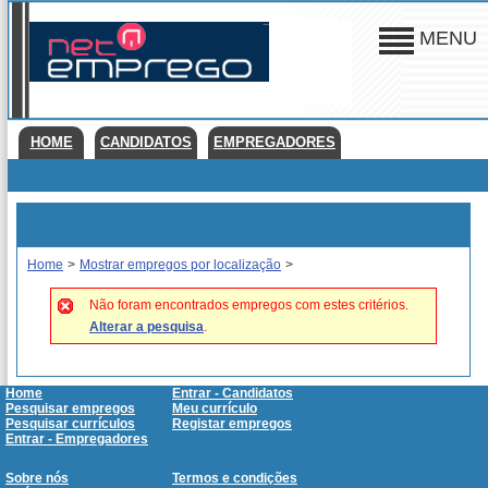
MENU
HOME
CANDIDATOS
EMPREGADORES
Home
>
Mostrar empregos por localização
>
Não foram encontrados empregos com estes critérios.
Alterar a pesquisa
.
Home
Entrar - Candidatos
Pesquisar empregos
Meu currículo
Pesquisar currículos
Registar empregos
Entrar - Empregadores
Sobre nós
Termos e condições