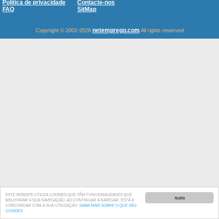
Política de privacidade
Contacte-nos
FAQ
SitMap
netemprego.com
Copyright © 2002-2026
All rights reserved
ESTE WEBSITE UTILIZA COOKIES QUE TÊM FUNCIONALIDADES QUE
Aceito
MELHORAM A SUA NAVEGAÇÃO. AO CONTINUAR A NAVEGAR, ESTÁ A
CONCORDAR COM A SUA UTILIZAÇÃO.
SAIBA MAIS SOBRE O QUE SÃO
COOKIES