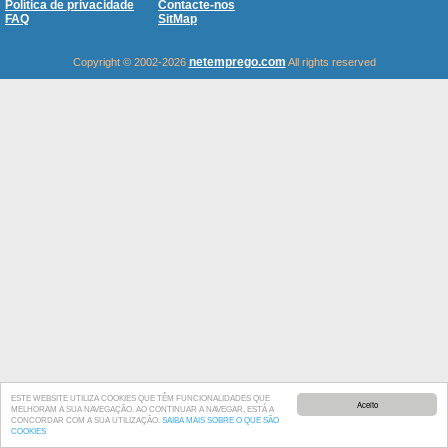
Política de privacidade
Contacte-nos
FAQ
SitMap
netemprego.com
Copyright © 2002-2026
All rights reserved
ESTE WEBSITE UTILIZA COOKIES QUE TÊM FUNCIONALIDADES QUE
Aceito
MELHORAM A SUA NAVEGAÇÃO. AO CONTINUAR A NAVEGAR, ESTÁ A
CONCORDAR COM A SUA UTILIZAÇÃO.
SAIBA MAIS SOBRE O QUE SÃO
COOKIES