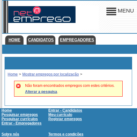
MENU
HOME
CANDIDATOS
EMPREGADORES
Home
>
Mostrar empregos por localização
>
Não foram encontrados empregos com estes critérios.
Alterar a pesquisa
.
Home
Entrar - Candidatos
Pesquisar empregos
Meu currículo
Pesquisar currículos
Registar empregos
Entrar - Empregadores
Sobre nós
Termos e condições