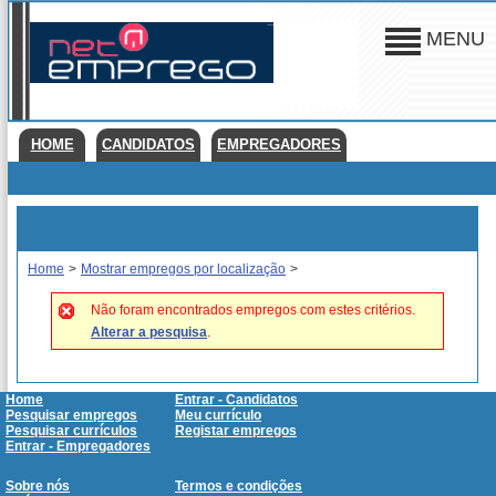
MENU
HOME
CANDIDATOS
EMPREGADORES
Home
>
Mostrar empregos por localização
>
Não foram encontrados empregos com estes critérios.
Alterar a pesquisa
.
Home
Entrar - Candidatos
Pesquisar empregos
Meu currículo
Pesquisar currículos
Registar empregos
Entrar - Empregadores
Sobre nós
Termos e condições