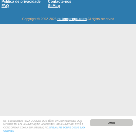
Política de privacidade
Contacte-nos
FAQ
SitMap
netemprego.com
Copyright © 2002-2026
All rights reserved
ESTE WEBSITE UTILIZA COOKIES QUE TÊM FUNCIONALIDADES QUE
Aceito
MELHORAM A SUA NAVEGAÇÃO. AO CONTINUAR A NAVEGAR, ESTÁ A
CONCORDAR COM A SUA UTILIZAÇÃO.
SAIBA MAIS SOBRE O QUE SÃO
COOKIES