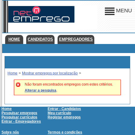
MENU
HOME
CANDIDATOS
EMPREGADORES
Home
>
Mostrar empregos por localização
>
Não foram encontrados empregos com estes critérios.
Alterar a pesquisa
.
Home
Entrar - Candidatos
Pesquisar empregos
Meu currículo
Pesquisar currículos
Registar empregos
Entrar - Empregadores
Sobre nós
Termos e condições