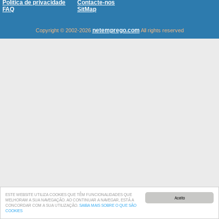
Política de privacidade
Contacte-nos
FAQ
SitMap
netemprego.com
Copyright © 2002-2026
All rights reserved
ESTE WEBSITE UTILIZA COOKIES QUE TÊM FUNCIONALIDADES QUE
Aceito
MELHORAM A SUA NAVEGAÇÃO. AO CONTINUAR A NAVEGAR, ESTÁ A
CONCORDAR COM A SUA UTILIZAÇÃO.
SAIBA MAIS SOBRE O QUE SÃO
COOKIES