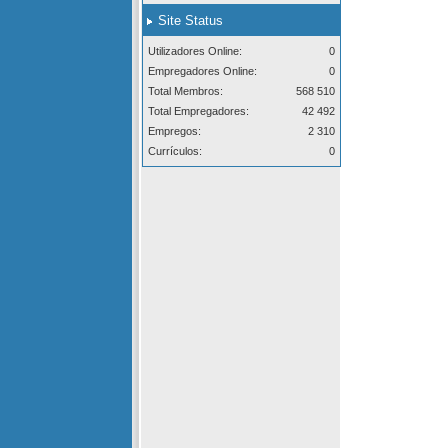
Site Status
Utilizadores Online:
0
Empregadores Online:
0
Total Membros:
568 510
Total Empregadores:
42 492
Empregos:
2 310
Currículos:
0