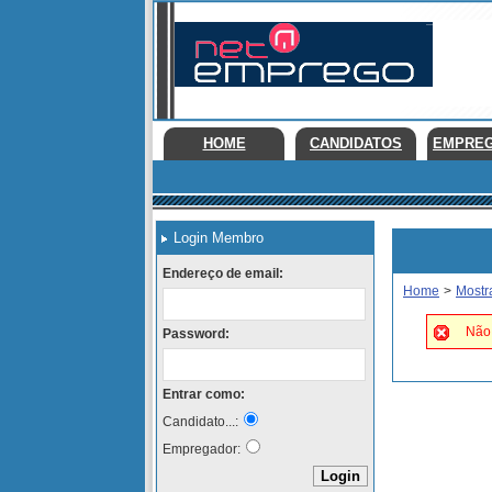
HOME
CANDIDATOS
EMPRE
Login Membro
Endereço de email:
Home
>
Mostr
Não 
Password:
Entrar como:
Candidato...:
Empregador: