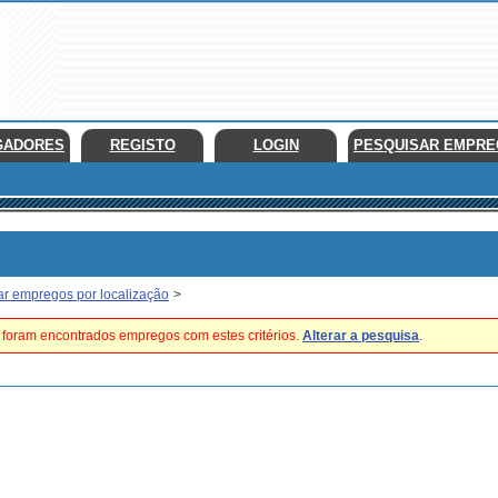
GADORES
REGISTO
LOGIN
PESQUISAR EMPR
ar empregos por localização
>
foram encontrados empregos com estes critérios.
Alterar a pesquisa
.