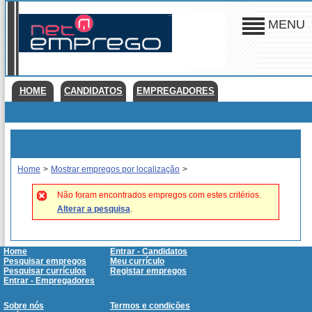
MENU
HOME
CANDIDATOS
EMPREGADORES
Home
>
Mostrar empregos por localização
>
Não foram encontrados empregos com estes critérios.
Alterar a pesquisa
.
Home
Entrar - Candidatos
Pesquisar empregos
Meu currículo
Pesquisar currículos
Registar empregos
Entrar - Empregadores
Sobre nós
Termos e condições