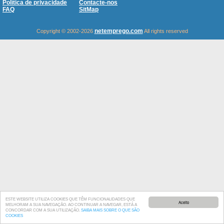
Política de privacidade
Contacte-nos
FAQ
SitMap
netemprego.com
Copyright © 2002-2026
All rights reserved
ESTE WEBSITE UTILIZA COOKIES QUE TÊM FUNCIONALIDADES QUE
Aceito
MELHORAM A SUA NAVEGAÇÃO. AO CONTINUAR A NAVEGAR, ESTÁ A
CONCORDAR COM A SUA UTILIZAÇÃO.
SAIBA MAIS SOBRE O QUE SÃO
COOKIES