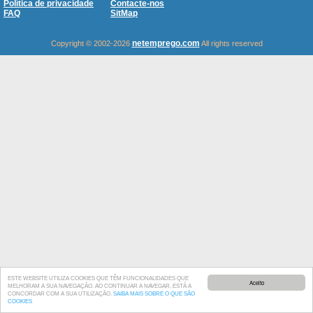
Política de privacidade
Contacte-nos
FAQ
SitMap
netemprego.com
Copyright © 2002-2026
All rights reserved
ESTE WEBSITE UTILIZA COOKIES QUE TÊM FUNCIONALIDADES QUE
Aceito
MELHORAM A SUA NAVEGAÇÃO. AO CONTINUAR A NAVEGAR, ESTÁ A
CONCORDAR COM A SUA UTILIZAÇÃO.
SAIBA MAIS SOBRE O QUE SÃO
COOKIES