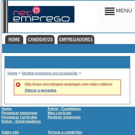
MENU
HOME
CANDIDATOS
EMPREGADORES
Home
>
Mostrar empregos por localização
>
Não foram encontrados empregos com estes critérios.
Alterar a pesquisa
.
Home
Entrar - Candidatos
Pesquisar empregos
Meu currículo
Pesquisar currículos
Registar empregos
Entrar - Empregadores
Sobre nós
Termos e condições