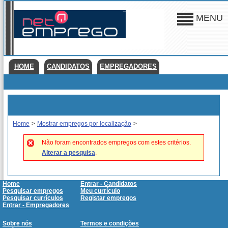
MENU
HOME
CANDIDATOS
EMPREGADORES
Home
>
Mostrar empregos por localização
>
Não foram encontrados empregos com estes critérios.
Alterar a pesquisa
.
Home
Entrar - Candidatos
Pesquisar empregos
Meu currículo
Pesquisar currículos
Registar empregos
Entrar - Empregadores
Sobre nós
Termos e condições