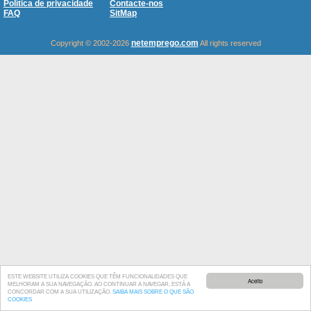
Política de privacidade
Contacte-nos
FAQ
SitMap
netemprego.com
Copyright © 2002-2026
All rights reserved
ESTE WEBSITE UTILIZA COOKIES QUE TÊM FUNCIONALIDADES QUE
Aceito
MELHORAM A SUA NAVEGAÇÃO. AO CONTINUAR A NAVEGAR, ESTÁ A
CONCORDAR COM A SUA UTILIZAÇÃO.
SAIBA MAIS SOBRE O QUE SÃO
COOKIES