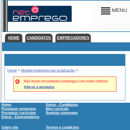
MENU
HOME
CANDIDATOS
EMPREGADORES
Home
>
Mostrar empregos por localização
>
Não foram encontrados empregos com estes critérios.
Alterar a pesquisa
.
Home
Entrar - Candidatos
Pesquisar empregos
Meu currículo
Pesquisar currículos
Registar empregos
Entrar - Empregadores
Sobre nós
Termos e condições