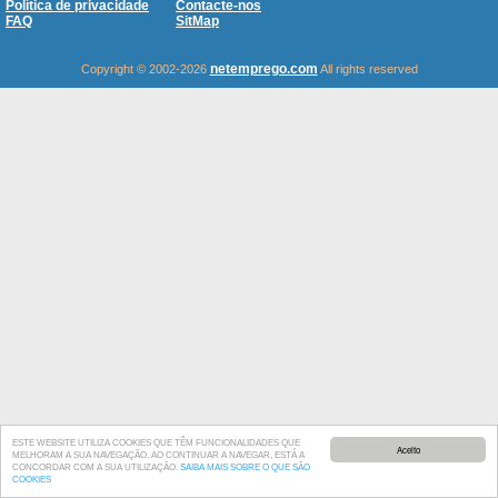
Política de privacidade
Contacte-nos
FAQ
SitMap
netemprego.com
Copyright © 2002-2026
All rights reserved
ESTE WEBSITE UTILIZA COOKIES QUE TÊM FUNCIONALIDADES QUE
Aceito
MELHORAM A SUA NAVEGAÇÃO. AO CONTINUAR A NAVEGAR, ESTÁ A
CONCORDAR COM A SUA UTILIZAÇÃO.
SAIBA MAIS SOBRE O QUE SÃO
COOKIES