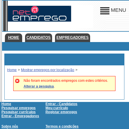
MENU
HOME
CANDIDATOS
EMPREGADORES
Home
>
Mostrar empregos por localização
>
Não foram encontrados empregos com estes critérios.
Alterar a pesquisa
.
Home
Entrar - Candidatos
Pesquisar empregos
Meu currículo
Pesquisar currículos
Registar empregos
Entrar - Empregadores
Sobre nós
Termos e condições