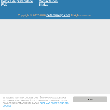
Política de privacidade
Contacte-nos
FAQ
SitMap
netemprego.com
Copyright © 2002-2026
All rights reserved
ESTE WEBSITE UTILIZA COOKIES QUE TÊM FUNCIONALIDADES QUE
Aceito
MELHORAM A SUA NAVEGAÇÃO. AO CONTINUAR A NAVEGAR, ESTÁ A
CONCORDAR COM A SUA UTILIZAÇÃO.
SAIBA MAIS SOBRE O QUE SÃO
COOKIES