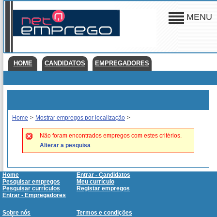
MENU
HOME
CANDIDATOS
EMPREGADORES
Home
>
Mostrar empregos por localização
>
Não foram encontrados empregos com estes critérios.
Alterar a pesquisa
.
Home
Entrar - Candidatos
Pesquisar empregos
Meu currículo
Pesquisar currículos
Registar empregos
Entrar - Empregadores
Sobre nós
Termos e condições