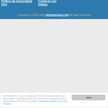
Política de privacidade
Contacte-nos
FAQ
SitMap
netemprego.com
Copyright © 2002-2026
All rights reserved
ESTE WEBSITE UTILIZA COOKIES QUE TÊM FUNCIONALIDADES QUE
Aceito
MELHORAM A SUA NAVEGAÇÃO. AO CONTINUAR A NAVEGAR, ESTÁ A
CONCORDAR COM A SUA UTILIZAÇÃO.
SAIBA MAIS SOBRE O QUE SÃO
COOKIES