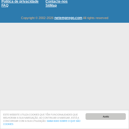
Política de privacidade
Contacte-nos
FAQ
SitMap
netemprego.com
Copyright © 2002-2026
All rights reserved
ESTE WEBSITE UTILIZA COOKIES QUE TÊM FUNCIONALIDADES QUE
Aceito
MELHORAM A SUA NAVEGAÇÃO. AO CONTINUAR A NAVEGAR, ESTÁ A
CONCORDAR COM A SUA UTILIZAÇÃO.
SAIBA MAIS SOBRE O QUE SÃO
COOKIES