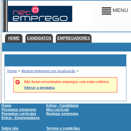
MENU
HOME
CANDIDATOS
EMPREGADORES
Home
>
Mostrar empregos por localização
>
Não foram encontrados empregos com estes critérios.
Alterar a pesquisa
.
Home
Entrar - Candidatos
Pesquisar empregos
Meu currículo
Pesquisar currículos
Registar empregos
Entrar - Empregadores
Sobre nós
Termos e condições