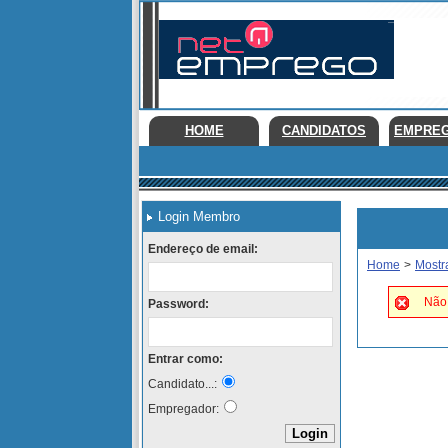
HOME
CANDIDATOS
EMPRE
Login Membro
Endereço de email:
Home
>
Mostr
Não 
Password:
Entrar como:
Candidato...:
Empregador: