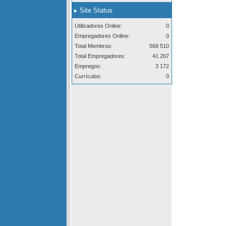
Site Status
Utilizadores Online:
0
Empregadores Online:
0
Total Membros:
568 510
Total Empregadores:
41 267
Empregos:
3 172
Currículos:
0