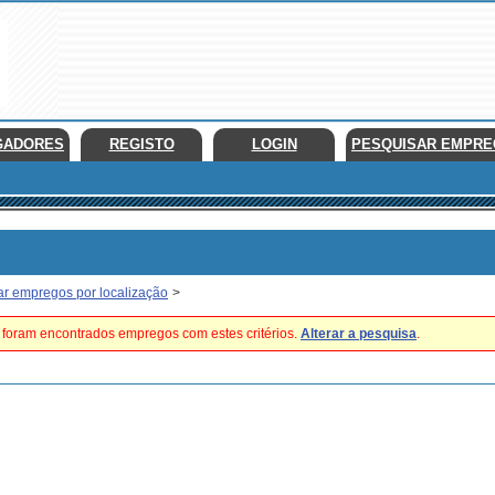
GADORES
REGISTO
LOGIN
PESQUISAR EMPR
ar empregos por localização
>
foram encontrados empregos com estes critérios.
Alterar a pesquisa
.