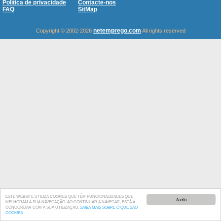
Política de privacidade
Contacte-nos
FAQ
SitMap
netemprego.com
Copyright © 2002-2026
All rights reserved
ESTE WEBSITE UTILIZA COOKIES QUE TÊM FUNCIONALIDADES QUE
Aceito
MELHORAM A SUA NAVEGAÇÃO. AO CONTINUAR A NAVEGAR, ESTÁ A
CONCORDAR COM A SUA UTILIZAÇÃO.
SAIBA MAIS SOBRE O QUE SÃO
COOKIES