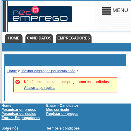
MENU
HOME
CANDIDATOS
EMPREGADORES
Home
>
Mostrar empregos por localização
>
Não foram encontrados empregos com estes critérios.
Alterar a pesquisa
.
Home
Entrar - Candidatos
Pesquisar empregos
Meu currículo
Pesquisar currículos
Registar empregos
Entrar - Empregadores
Sobre nós
Termos e condições