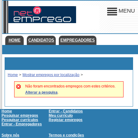
MENU
HOME
CANDIDATOS
EMPREGADORES
Home
>
Mostrar empregos por localização
>
Não foram encontrados empregos com estes critérios.
Alterar a pesquisa
.
Home
Entrar - Candidatos
Pesquisar empregos
Meu currículo
Pesquisar currículos
Registar empregos
Entrar - Empregadores
Sobre nós
Termos e condições