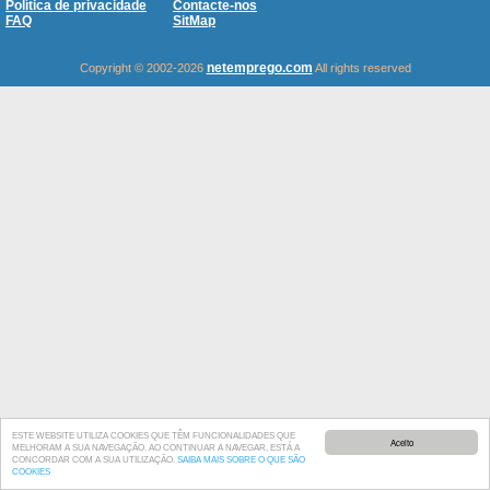
Política de privacidade
Contacte-nos
FAQ
SitMap
netemprego.com
Copyright © 2002-2026
All rights reserved
ESTE WEBSITE UTILIZA COOKIES QUE TÊM FUNCIONALIDADES QUE
Aceito
MELHORAM A SUA NAVEGAÇÃO. AO CONTINUAR A NAVEGAR, ESTÁ A
CONCORDAR COM A SUA UTILIZAÇÃO.
SAIBA MAIS SOBRE O QUE SÃO
COOKIES