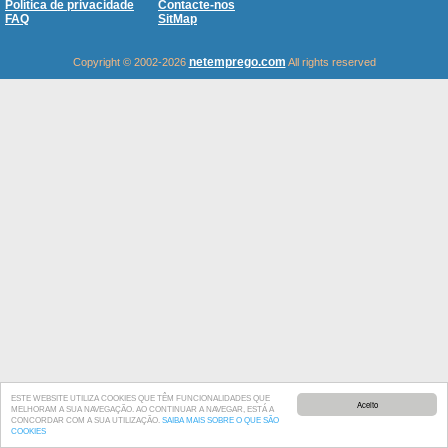
Política de privacidade
Contacte-nos
FAQ
SitMap
netemprego.com
Copyright © 2002-2026
All rights reserved
ESTE WEBSITE UTILIZA COOKIES QUE TÊM FUNCIONALIDADES QUE
Aceito
MELHORAM A SUA NAVEGAÇÃO. AO CONTINUAR A NAVEGAR, ESTÁ A
CONCORDAR COM A SUA UTILIZAÇÃO.
SAIBA MAIS SOBRE O QUE SÃO
COOKIES