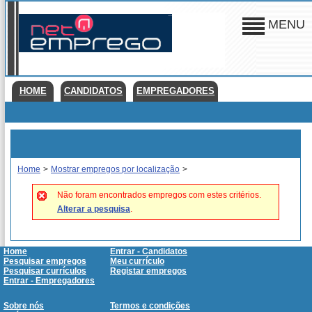
MENU
HOME
CANDIDATOS
EMPREGADORES
Home
>
Mostrar empregos por localização
>
Não foram encontrados empregos com estes critérios.
Alterar a pesquisa
.
Home
Entrar - Candidatos
Pesquisar empregos
Meu currículo
Pesquisar currículos
Registar empregos
Entrar - Empregadores
Sobre nós
Termos e condições