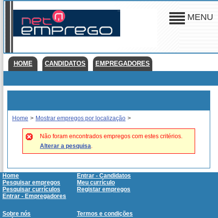
MENU
HOME
CANDIDATOS
EMPREGADORES
Home
>
Mostrar empregos por localização
>
Não foram encontrados empregos com estes critérios.
Alterar a pesquisa
.
Home
Entrar - Candidatos
Pesquisar empregos
Meu currículo
Pesquisar currículos
Registar empregos
Entrar - Empregadores
Sobre nós
Termos e condições