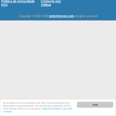
Política de privacidade
Contacte-nos
FAQ
SitMap
netemprego.com
Copyright © 2002-2026
All rights reserved
ESTE WEBSITE UTILIZA COOKIES QUE TÊM FUNCIONALIDADES QUE
Aceito
MELHORAM A SUA NAVEGAÇÃO. AO CONTINUAR A NAVEGAR, ESTÁ A
CONCORDAR COM A SUA UTILIZAÇÃO.
SAIBA MAIS SOBRE O QUE SÃO
COOKIES