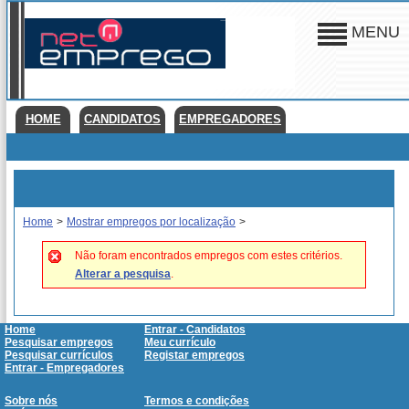
MENU
HOME
CANDIDATOS
EMPREGADORES
Home
>
Mostrar empregos por localização
>
Não foram encontrados empregos com estes critérios.
Alterar a pesquisa
.
Home
Entrar - Candidatos
Pesquisar empregos
Meu currículo
Pesquisar currículos
Registar empregos
Entrar - Empregadores
Sobre nós
Termos e condições