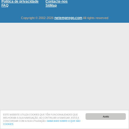
Política de privacidade
Contacte-nos
FAQ
SitMap
netemprego.com
Copyright © 2002-2026
All rights reserved
ESTE WEBSITE UTILIZA COOKIES QUE TÊM FUNCIONALIDADES QUE
Aceito
MELHORAM A SUA NAVEGAÇÃO. AO CONTINUAR A NAVEGAR, ESTÁ A
CONCORDAR COM A SUA UTILIZAÇÃO.
SAIBA MAIS SOBRE O QUE SÃO
COOKIES