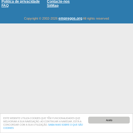
Política de privacidade
Contacte-nos
FAQ
SitMap
empregos.org
Copyright © 2002-2026
All rights reserved
ESTE WEBSITE UTILIZA COOKIES QUE TÊM FUNCIONALIDADES QUE
Aceito
MELHORAM A SUA NAVEGAÇÃO. AO CONTINUAR A NAVEGAR, ESTÁ A
CONCORDAR COM A SUA UTILIZAÇÃO.
SAIBA MAIS SOBRE O QUE SÃO
COOKIES