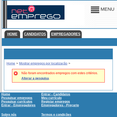
MENU
HOME
CANDIDATOS
EMPREGADORES
Home
>
Mostrar empregos por localização
>
Não foram encontrados empregos com estes critérios.
Alterar a pesquisa
.
Home
Entrar - Candidatos
Pesquisar empregos
Meu currículo
Pesquisar currículos
Registar empregos
Entrar - Empregadores
Empregadores - Preçario
Sobre nós
Termos e condições