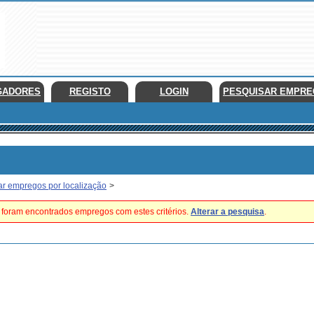
GADORES
REGISTO
LOGIN
PESQUISAR EMPR
ar empregos por localização
>
foram encontrados empregos com estes critérios.
Alterar a pesquisa
.