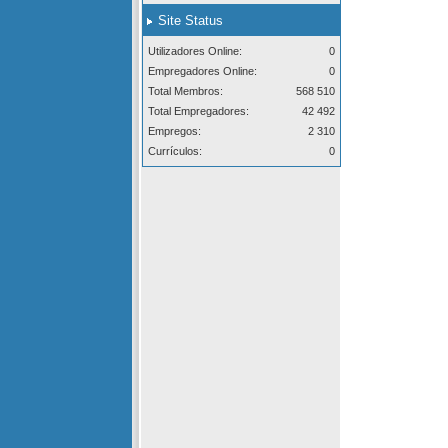
Site Status
Utilizadores Online:
0
Empregadores Online:
0
Total Membros:
568 510
Total Empregadores:
42 492
Empregos:
2 310
Currículos:
0