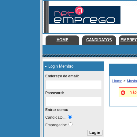
HOME
CANDIDATOS
EMPRE
Login Membro
Endereço de email:
Home
>
Mostr
Não 
Password:
Entrar como:
Candidato...:
Empregador: