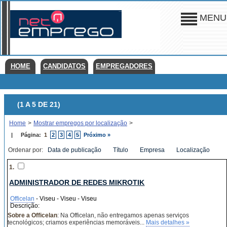
MENU
HOME
CANDIDATOS
EMPREGADORES
(1 A 5 DE 21)
Home
>
Mostrar empregos por localização
>
|
Página:
1
2
3
4
5
Próximo »
Ordenar por:
Data de publicação
Título
Empresa
Localização
1.
ADMINISTRADOR DE REDES MIKROTIK
Officelan
- Viseu - Viseu - Viseu
Descrição:
Sobre a Officelan
: Na Officelan, não entregamos apenas serviços
tecnológicos; criamos experiências memoráveis...
Mais detalhes »