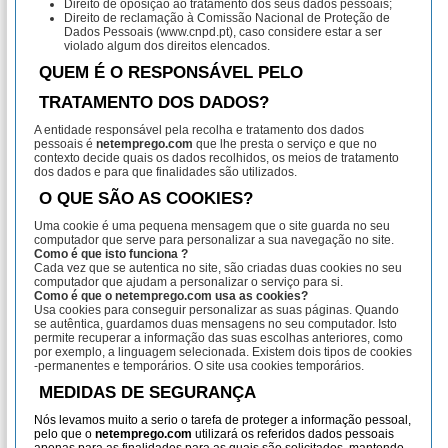
Direito de oposição ao tratamento dos seus dados pessoais;
Direito de reclamação à Comissão Nacional de Proteção de
Dados Pessoais (www.cnpd.pt), caso considere estar a ser
violado algum dos direitos elencados.
QUEM É O RESPONSÁVEL PELO
TRATAMENTO DOS DADOS?
A entidade responsável pela recolha e tratamento dos dados
pessoais é
netemprego.com
que lhe presta o serviço e que no
contexto decide quais os dados recolhidos, os meios de tratamento
dos dados e para que finalidades são utilizados.
O QUE SÃO AS COOKIES?
Uma cookie é uma pequena mensagem que o site guarda no seu
computador que serve para personalizar a sua navegação no site.
Como é que isto funciona ?
Cada vez que se autentica no site, são criadas duas cookies no seu
computador que ajudam a personalizar o serviço para si.
Como é que o
netemprego.com
usa as cookies?
Usa cookies para conseguir personalizar as suas páginas. Quando
se autêntica, guardamos duas mensagens no seu computador. Isto
permite recuperar a informação das suas escolhas anteriores, como
por exemplo, a linguagem selecionada. Existem dois tipos de cookies
-permanentes e temporários. O site usa cookies temporários.
MEDIDAS DE SEGURANÇA
Nós levamos muito a serio o tarefa de proteger a informação pessoal,
pelo que o
netemprego.com
utilizará os referidos dados pessoais