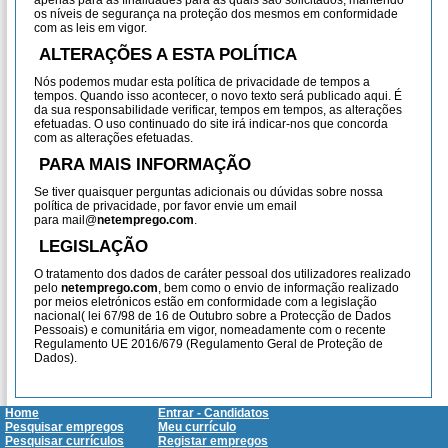
apenas para as finalidades para as quais são solicitados, mantendo
os níveis de segurança na proteção dos mesmos em conformidade
com as leis em vigor.
ALTERAÇÕES A ESTA POLÍTICA
Nós podemos mudar esta política de privacidade de tempos a
tempos. Quando isso acontecer, o novo texto será publicado aqui. É
da sua responsabilidade verificar, tempos em tempos, as alterações
efetuadas. O uso continuado do site irá indicar-nos que concorda
com as alterações efetuadas.
PARA MAIS INFORMAÇÃO
Se tiver quaisquer perguntas adicionais ou dúvidas sobre nossa
política de privacidade, por favor envie um email
para mail@
netemprego.com
.
LEGISLAÇÃO
O tratamento dos dados de caráter pessoal dos utilizadores realizado
pelo
netemprego.com
, bem como o envio de informação realizado
por meios eletrónicos estão em conformidade com a legislação
nacional( lei 67/98 de 16 de Outubro sobre a Protecção de Dados
Pessoais) e comunitária em vigor, nomeadamente com o recente
Regulamento UE 2016/679 (Regulamento Geral de Proteção de
Dados).
Home
Entrar - Candidatos
Pesquisar empregos
Meu currículo
Pesquisar currículos
Registar empregos