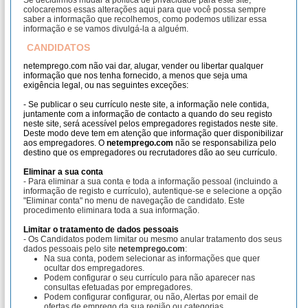
Se decidirmos mudar a política de privacidade para este site,
colocaremos essas alterações aqui para que você possa sempre
saber a informação que recolhemos, como podemos utilizar essa
informação e se vamos divulgá-la a alguém.
CANDIDATOS
netemprego.com não vai dar, alugar, vender ou libertar qualquer
informação que nos tenha fornecido, a menos que seja uma
exigência legal, ou nas seguintes exceções:
- Se publicar o seu currículo neste site, a informação nele contida,
juntamente com a informação de contacto a quando do seu registo
neste site, será acessível pelos empregadores registados neste site.
Deste modo deve tem em atenção que informação quer disponibilizar
aos empregadores. O
netemprego.com
não se responsabiliza pelo
destino que os empregadores ou recrutadores dão ao seu currículo.
Eliminar a sua conta
- Para eliminar a sua conta e toda a informação pessoal (incluindo a
informação de registo e currículo), autentique-se e selecione a opção
"Eliminar conta" no menu de navegação de candidato. Este
procedimento eliminara toda a sua informação.
Limitar o tratamento de dados pessoais
- Os Candidatos podem limitar ou mesmo anular tratamento dos seus
dados pessoais pelo site
netemprego.com
:
Na sua conta, podem selecionar as informações que quer
ocultar dos empregadores.
Podem configurar o seu currículo para não aparecer nas
consultas efetuadas por empregadores.
Podem configurar configurar, ou não, Alertas por email de
ofertas de emprego da sua região ou categorias