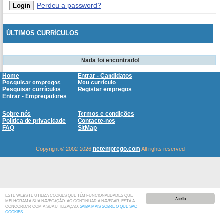
Perdeu a password?
ÚLTIMOS CURRÍCULOS
Nada foi encontrado!
Home
Entrar - Candidatos
Pesquisar empregos
Meu currículo
Pesquisar currículos
Registar empregos
Entrar - Empregadores
Sobre nós
Termos e condições
Política de privacidade
Contacte-nos
FAQ
SitMap
netemprego.com
Copyright © 2002-2026
All rights reserved
ESTE WEBSITE UTILIZA COOKIES QUE TÊM FUNCIONALIDADES QUE
Aceito
MELHORAM A SUA NAVEGAÇÃO. AO CONTINUAR A NAVEGAR, ESTÁ A
CONCORDAR COM A SUA UTILIZAÇÃO.
SAIBA MAIS SOBRE O QUE SÃO
COOKIES