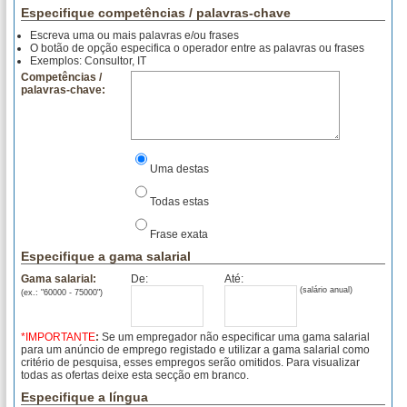
Desporto
Especifique competências / palavras-chave
Escreva uma ou mais palavras e/ou frases
Direito
O botão de opção especifica o operador entre as palavras ou frases
Exemplos: Consultor, IT
Docentes
Competências /
palavras-chave:
Economia
Editorial
Engenharia
Uma destas
Formação
Todas estas
Gestão
Frase exata
Especifique a gama salarial
Gestão de Empresas
Gama salarial:
De:
Até:
(salário anual)
(ex.: "60000 - 75000")
Hotelaria
Imobiliário
*IMPORTANTE
:
Se um empregador não especificar uma gama salarial
para um anúncio de emprego registado e utilizar a gama salarial como
critério de pesquisa, esses empregos serão omitidos. Para visualizar
Indústria
todas as ofertas deixe esta secção em branco.
Especifique a língua
Informática