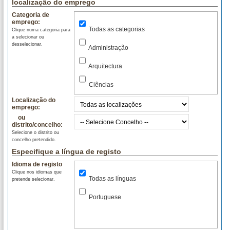
localização do emprego
Categoria de
emprego:
Todas as categorias
Clique numa categoria para
a selecionar ou
desselecionar.
Administração
Arquitectura
Ciências
Localização do
Com. Social
emprego:
ou
Comercial
distrito/concelho:
Selecione o distrito ou
Construção Civil
concelho pretendido.
Especifique a língua de registo
Consultadoria
Idioma de registo
Clique nos idiomas que
Contabilidade
Todas as línguas
pretende selecionar.
Desenho
Portuguese
Design