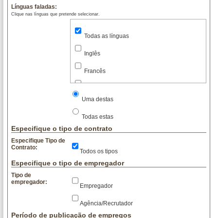
Línguas faladas:
Internet
Clique nas línguas que pretende selecionar.
Marketing
Todas as línguas
Multimédia
Inglês
Publicidade
Francês
Quadros
Alemão
Uma destas
Recursos Humanos
Italiano
Todas estas
Relações Públicas
Espanhol
Especifique o tipo de contrato
Representações
Especifique Tipo de
Chinês
Contrato:
Todos os tipos
Saúde
Japonês
Especifique o tipo de empregador
Secretariado
Tipo de
Português
empregador:
Empregador
Seguros
Agência/Recrutador
Serviços
Período de publicação de empregos