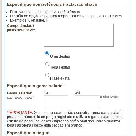
Especifique competências / palavras-chave
Escreva uma ou mais palavras e/ou frases
O botão de opção especifica o operador entre as palavras ou frases
Exemplos: Consultor, IT
Competências /
palavras-chave:
Uma destas
Todas estas
Frase exata
Especifique a gama salarial
Gama salarial:
De:
Até:
(salário anual)
(ex.: "60000 - 75000")
*IMPORTANTE
:
Se um empregador não especificar uma gama salarial
para um anúncio de emprego registado e utilizar a gama salarial como
critério de pesquisa, esses empregos serão omitidos. Para visualizar
todas as ofertas deixe esta secção em branco.
Especifique a língua