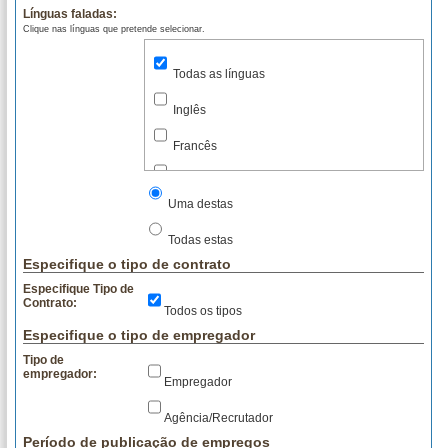
Línguas faladas:
Clique nas línguas que pretende selecionar.
Todas as línguas
Inglês
Francês
Alemão
Uma destas
Italiano
Todas estas
Espanhol
Especifique o tipo de contrato
Especifique Tipo de
Chinês
Contrato:
Todos os tipos
Japonês
Especifique o tipo de empregador
Tipo de
Português
empregador:
Empregador
Agência/Recrutador
Período de publicação de empregos