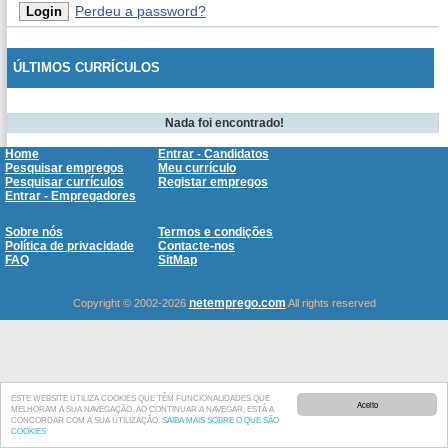
Perdeu a password?
ÚLTIMOS CURRÍCULOS
Nada foi encontrado!
Home
Entrar - Candidatos
Pesquisar empregos
Meu currículo
Pesquisar currículos
Registar empregos
Entrar - Empregadores
Sobre nós
Termos e condições
Política de privacidade
Contacte-nos
FAQ
SitMap
netemprego.com
Copyright © 2002-2026
All rights reserved
ESTE WEBSITE UTILIZA COOKIES QUE TÊM FUNCIONALIDADES QUE
Aceito
MELHORAM A SUA NAVEGAÇÃO. AO CONTINUAR A NAVEGAR, ESTÁ A
CONCORDAR COM A SUA UTILIZAÇÃO.
SAIBA MAIS SOBRE O QUE SÃO
COOKIES