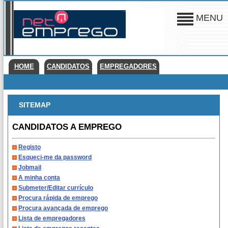
MENU
HOME
CANDIDATOS
EMPREGADORES
SITEMAP
CANDIDATOS A EMPREGO
Registo
Esqueci-me da password
Jobmail
A minha conta
Submeter/Editar currículo
Procura rápida de emprego
Procura avançada de emprego
Lista de empregadores