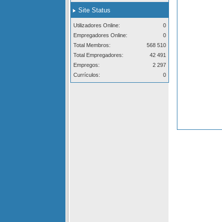
Site Status
Utilizadores Online:
0
Empregadores Online:
0
Total Membros:
568 510
Total Empregadores:
42 491
Empregos:
2 297
Currículos:
0