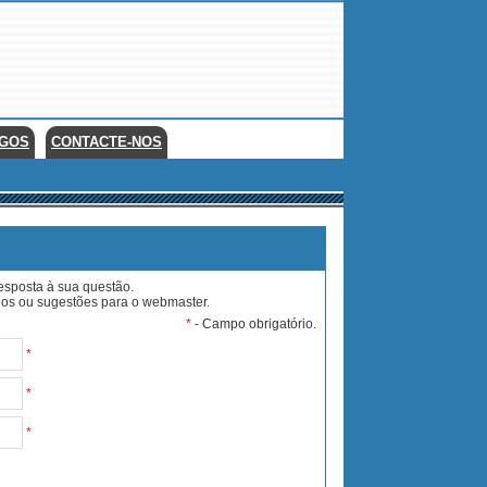
EGOS
CONTACTE-NOS
esposta à sua questão.
rios ou sugestões para o webmaster.
*
- Campo obrigatório.
*
*
*