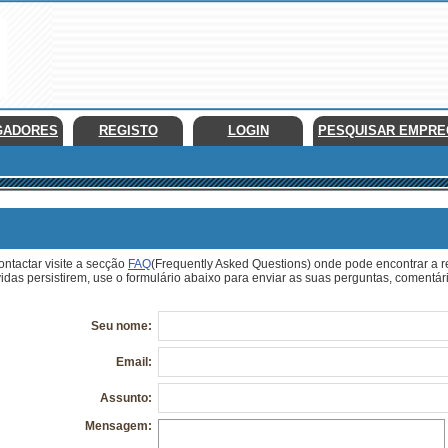
GADORES
REGISTO
LOGIN
PESQUISAR EMPR
ontactar visite a secção
FAQ
(Frequently Asked Questions) onde pode encontrar a r
idas persistirem, use o formulário abaixo para enviar as suas perguntas, comentá
Seu nome:
Email:
Assunto:
Mensagem: