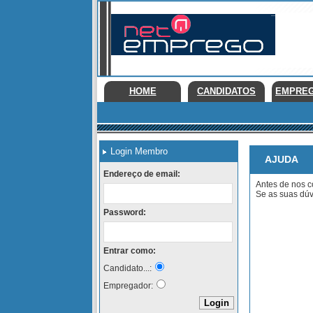
HOME
CANDIDATOS
EMPRE
Login Membro
AJUDA
Endereço de email:
Antes de nos c
Se as suas dúv
Password:
Entrar como:
Candidato...:
Empregador: