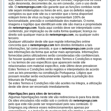
uso, dados ou lucros, seja em ação de contrato, negligência ou outra
ação desonesta, decorrentes de, ou em conexão, com o uso deste
site. O
netemprego.com
não garante que as funções contidas neste
site sejam ininterruptas ou livres de erro, que os defeitos sejam
corrigidos ou que este site ou o servidor que o torna disponível
estejam livres de vírus ou bugs ou representam 100% de
funcionalidade, precisão e contabilidade dos materiais. O nome,
imagens e logótipo que identificam este site são marca e propriedade
de
netemprego.com
. Nada aqui contido deve ser interpretado como
conferindo, por implicação ou de outra forma qualquer, licença ou
direito sob qualquer marca do
netemprego.com
, ou qualquer outro
terceiro.
Qualquer utilizador deste site que registe informações online
concorda que o
netemprego.com
tem direitos ilimitados a tais
informações, tal como previsto, e que o
netemprego.com
pode usar
tais informações da forma que achar mais apropriada. Informações
fornecidas pelos utilizadores serão consideradas não confidenciais.
Se houver qualquer conflito entre estes Termos e Condições e regras
e / ou termos de uso específicos que aparecem neste site
relacionadas com material específico, este último deve prevalecer.
Estes Termos e Condições serão regidos e interpretados de acordo
com as leis presentes na constituição Portuguesa. Litígios que
possam resultar serão exclusivamente sujeitos à jurisdição dos
tribunais de Portugal.
Se estes Termos e Condições não são aceites na íntegra, a utilização
deste site deve ser encerrado imediatamente.
Hiperligações para sites de terceiros
Algumas hiperligações neste site vão redireciona-lo para fora deste.
Os sites vinculados não estão sob o controlo do
netemprego.com
pelo que este não pode ser responsável pelo seu conteúdo. O
Empregos.org oferece esses redirecionamentos apenas por