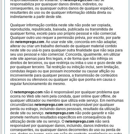
responsabilidade do visitante. O
netemprego.com
não se
responsabiliza por quaisquer danos diretos, indiretos, ou
consequentes, ou quaisquer outros danos de qualquer espécie,
resultantes do uso ou de qualquer informação obtida direta ou
indiretamente a partir deste site.
Qualquer informação contida neste site não pode ser copiada,
reproduzida, republicada, baixada, publicada ou transmitida de
qualquer forma, exceto para uso próprio pessoal e não comercial.
Qualquer outro uso requer a permissão prévia, por escrito, por parte
do
netemprego.com
. Ao usar este site, concorda em não adaptar,
alterar ou criar um trabalho derivado de qualquer material contido
neste site ou usá-lo para qualquer outra finalidade que não seja para
seu uso pessoal e não comercial. Concorda, igualmente, em utilizar
este site apenas para fins legais, e de forma que não infrinja os
direitos de terceiros, ou que restrinja ou iniba o uso e gozo deste site
por qualquer terceiro. Tal restrição ou inibição inclui, sem limitação,
condutas ilegais ou que possam incomodar ou causar aflição ou
inconveniente para qualquer pessoa, a transmissão de conteúdos
obscenos ou ofensivos ou qualquer ação que ponha em causa o
regular funcionamento do mesmo.
O
netemprego.com
não é responsável por qualquer problema que
ocorra no Web site nem pela conduta, quer online quer offline, de
qualquer utilizador ou membro que utiliza este serviço. Em nenhumas
circunstâncias
netemprego.com
será responsável por qualquer
perda ou estrago, incluindo danos pessoais, resultado da utilização
deste site ou serviço.
netemprego.com
não pode garantir e não
promete nenhuns resultados específicos em consequência da
utilização deste site ou serviço. O
netemprego.com
não será
responsável por quaisquer danos, incluindo, danos indiretos ou
consequentes, ou quaisquer danos decorrentes do uso ou perda de