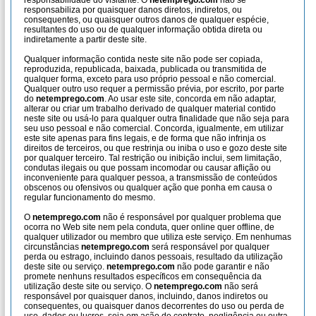
responsabilidade do visitante. O
netemprego.com
não se
responsabiliza por quaisquer danos diretos, indiretos, ou
consequentes, ou quaisquer outros danos de qualquer espécie,
resultantes do uso ou de qualquer informação obtida direta ou
indiretamente a partir deste site.
Qualquer informação contida neste site não pode ser copiada,
reproduzida, republicada, baixada, publicada ou transmitida de
qualquer forma, exceto para uso próprio pessoal e não comercial.
Qualquer outro uso requer a permissão prévia, por escrito, por parte
do
netemprego.com
. Ao usar este site, concorda em não adaptar,
alterar ou criar um trabalho derivado de qualquer material contido
neste site ou usá-lo para qualquer outra finalidade que não seja para
seu uso pessoal e não comercial. Concorda, igualmente, em utilizar
este site apenas para fins legais, e de forma que não infrinja os
direitos de terceiros, ou que restrinja ou iniba o uso e gozo deste site
por qualquer terceiro. Tal restrição ou inibição inclui, sem limitação,
condutas ilegais ou que possam incomodar ou causar aflição ou
inconveniente para qualquer pessoa, a transmissão de conteúdos
obscenos ou ofensivos ou qualquer ação que ponha em causa o
regular funcionamento do mesmo.
O
netemprego.com
não é responsável por qualquer problema que
ocorra no Web site nem pela conduta, quer online quer offline, de
qualquer utilizador ou membro que utiliza este serviço. Em nenhumas
circunstâncias
netemprego.com
será responsável por qualquer
perda ou estrago, incluindo danos pessoais, resultado da utilização
deste site ou serviço.
netemprego.com
não pode garantir e não
promete nenhuns resultados específicos em consequência da
utilização deste site ou serviço. O
netemprego.com
não será
responsável por quaisquer danos, incluindo, danos indiretos ou
consequentes, ou quaisquer danos decorrentes do uso ou perda de