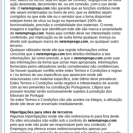
uso, dados ou lucros, seja em ação de contrato, negligência ou outra
ação desonesta, decorrentes de, ou em conexão, com o uso deste
site. O
netemprego.com
não garante que as funções contidas neste
site sejam ininterruptas ou livres de erro, que os defeitos sejam
corrigidos ou que este site ou o servidor que o torna disponível
estejam livres de vírus ou bugs ou representam 100% de
funcionalidade, precisão e contabilidade dos materiais. O nome,
imagens e logótipo que identificam este site são marca e propriedade
de
netemprego.com
. Nada aqui contido deve ser interpretado como
conferindo, por implicação ou de outra forma qualquer, licença ou
direito sob qualquer marca do
netemprego.com
, ou qualquer outro
terceiro.
Qualquer utilizador deste site que registe informações online
concorda que o
netemprego.com
tem direitos ilimitados a tais
informações, tal como previsto, e que o
netemprego.com
pode usar
tais informações da forma que achar mais apropriada. Informações
fornecidas pelos utilizadores serão consideradas não confidenciais.
Se houver qualquer conflito entre estes Termos e Condições e regras
e / ou termos de uso específicos que aparecem neste site
relacionadas com material específico, este último deve prevalecer.
Estes Termos e Condições serão regidos e interpretados de acordo
com as leis presentes na constituição Portuguesa. Litígios que
possam resultar serão exclusivamente sujeitos à jurisdição dos
tribunais de Portugal.
Se estes Termos e Condições não são aceites na íntegra, a utilização
deste site deve ser encerrado imediatamente.
Hiperligações para sites de terceiros
Algumas hiperligações neste site vão redireciona-lo para fora deste.
Os sites vinculados não estão sob o controlo do
netemprego.com
pelo que este não pode ser responsável pelo seu conteúdo. O
Empregos.org oferece esses redirecionamentos apenas por